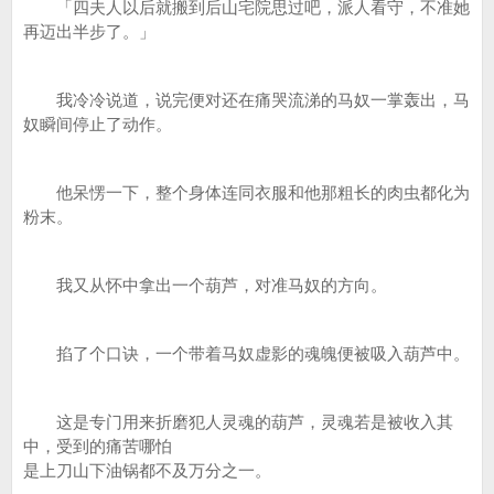
「四夫人以后就搬到后山宅院思过吧，派人看守，不准她
再迈出半步了。」
我冷冷说道，说完便对还在痛哭流涕的马奴一掌轰出，马
奴瞬间停止了动作。
他呆愣一下，整个身体连同衣服和他那粗长的肉虫都化为
粉末。
我又从怀中拿出一个葫芦，对准马奴的方向。
掐了个口诀，一个带着马奴虚影的魂魄便被吸入葫芦中。
这是专门用来折磨犯人灵魂的葫芦，灵魂若是被收入其
中，受到的痛苦哪怕
是上刀山下油锅都不及万分之一。