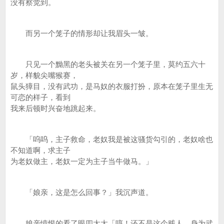
没有察觉到。
而另一个笼子的情形却让我眉头一皱。
只见一个黝黑的老头被关在另一个笼子里，莫约五六十
岁，样貌尖嘴猴赛，
鼠头獐目，没有武功，是马奴的衣服打扮，原本在笼子里生无
可恋的样子，看到
我来后顿时兴奋地跳起来。
「呜呜，主子救命，老奴我是被这骚货勾引的，老奴啥也
不知道啊，求主子
为老奴做主，老奴一定为主子当牛做马。」
「娘亲，这是怎么回事？」我沉声道。
娘亲愤恨的看了眼四太太「哼！还不是这个贱人，身为武