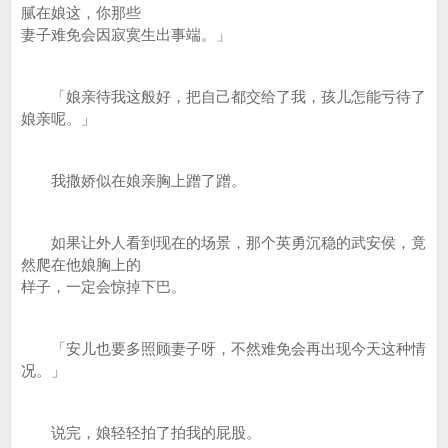
腻在娘这，你那些
妻子难免会因寂寞生出事端。」
「娘亲待我这般好，把自己都交给了我，孩儿怎能亏待了
娘亲呢。」
我撒娇似在娘亲胸上蹭了蹭。
如果让外人看到现在的场景，那个英勇沉稳的武安侯，竟
然爬在他娘胸上的
样子，一定会惊掉下巴。
「安儿也要多照顾妻子呀，不然难免会再出现今天这种情
况。」
说完，娘轻轻拍了拍我的屁股。