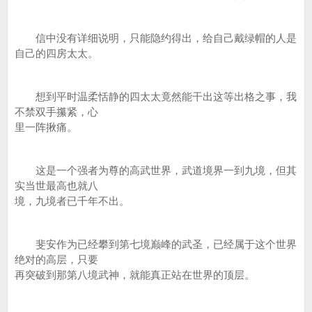
信中没有详细说明，只能隐约得出，给自己戴绿帽的人是
自己的四房太太。
想到平时温柔恬静的四太太竟然能干出这等出格之事，我
不禁双手攥紧，心
里一阵揪痛。
这是一个强者为尊的高武世界，武道境界一到九境，但其
实当世最高也就八
境，九境者已千年不出。
斐安作为已经攀到第七境巅峰的武圣，已经属于这个世界
绝对的高层，只要
再突破到那第八境武神，就能真正站在世界的顶层。