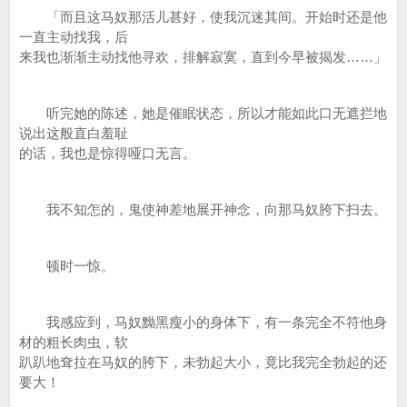
「而且这马奴那活儿甚好，使我沉迷其间。开始时还是他
一直主动找我，后
来我也渐渐主动找他寻欢，排解寂寞，直到今早被揭发……」
听完她的陈述，她是催眠状态，所以才能如此口无遮拦地
说出这般直白羞耻
的话，我也是惊得哑口无言。
我不知怎的，鬼使神差地展开神念，向那马奴胯下扫去。
顿时一惊。
我感应到，马奴黝黑瘦小的身体下，有一条完全不符他身
材的粗长肉虫，软
趴趴地耷拉在马奴的胯下，未勃起大小，竟比我完全勃起的还
要大！