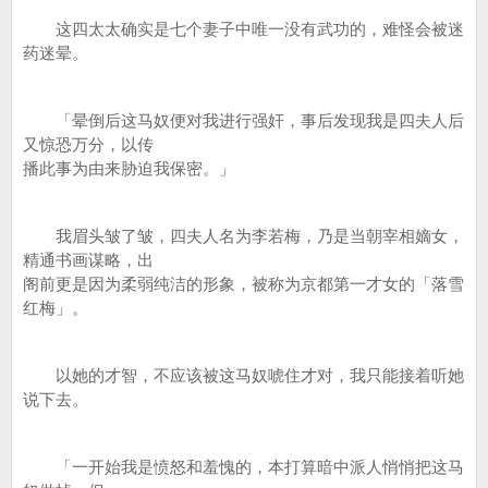
这四太太确实是七个妻子中唯一没有武功的，难怪会被迷
药迷晕。
「晕倒后这马奴便对我进行强奸，事后发现我是四夫人后
又惊恐万分，以传
播此事为由来胁迫我保密。」
我眉头皱了皱，四夫人名为李若梅，乃是当朝宰相嫡女，
精通书画谋略，出
阁前更是因为柔弱纯洁的形象，被称为京都第一才女的「落雪
红梅」。
以她的才智，不应该被这马奴唬住才对，我只能接着听她
说下去。
「一开始我是愤怒和羞愧的，本打算暗中派人悄悄把这马