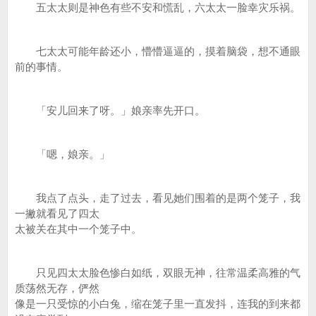
五太太则是神色有些不安和慌乱，六太太一脸幸灾乐祸。
七太太可能年龄还小，懵懵逼逼的，摸着脑袋，想不通眼
前的事情。
「安儿回来了呀。」娘亲率先开口。
「嗯，娘亲。」
我点了点头，走了过去，看见她们围着的是两个笼子，我
一撇就看见了四太
太被关在其中一个笼子中。
只见四太太脸色惨白如纸，双眼无神，往常温柔高雅的气
质荡然无存，俨然
像是一只受惊的小白兔，缩在笼子里一直发抖，连我的到来都