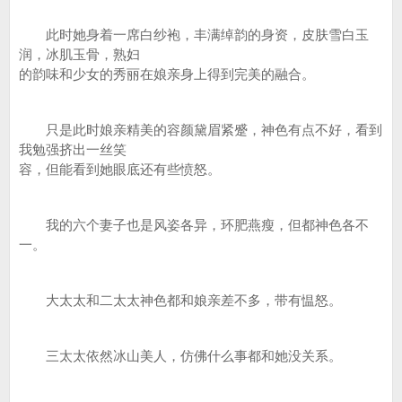
此时她身着一席白纱袍，丰满绰韵的身资，皮肤雪白玉
润，冰肌玉骨，熟妇
的韵味和少女的秀丽在娘亲身上得到完美的融合。
只是此时娘亲精美的容颜黛眉紧蹙，神色有点不好，看到
我勉强挤出一丝笑
容，但能看到她眼底还有些愤怒。
我的六个妻子也是风姿各异，环肥燕瘦，但都神色各不
一。
大太太和二太太神色都和娘亲差不多，带有愠怒。
三太太依然冰山美人，仿佛什么事都和她没关系。