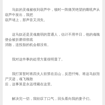
马奴的灵魂被收到葫芦中，顿时一阵痛哭绝望的嘶吼声从
葫芦中发出，我把
葫芦堵上，那声音又消失。
这马奴还是灵魂脆弱的普通人，估计不用半日，他的魂魄
便会被折磨得彻底
消散，连投胎的机会都没有。
我对这件事的处理方案很明显了。
我打算暂时将四夫人软禁在后山，反思忏悔。将这马奴毁
尸灭迹，魂飞魄散
后，这事算是永远埋藏在这里。
解决完一切，我轻叹了口气，回头看向我的妻子们。