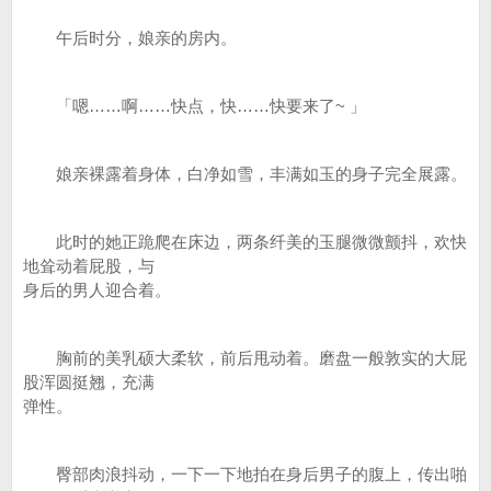
午后时分，娘亲的房内。
「嗯……啊……快点，快……快要来了~ 」
娘亲裸露着身体，白净如雪，丰满如玉的身子完全展露。
此时的她正跪爬在床边，两条纤美的玉腿微微颤抖，欢快
地耸动着屁股，与
身后的男人迎合着。
胸前的美乳硕大柔软，前后甩动着。磨盘一般敦实的大屁
股浑圆挺翘，充满
弹性。
臀部肉浪抖动，一下一下地拍在身后男子的腹上，传出啪