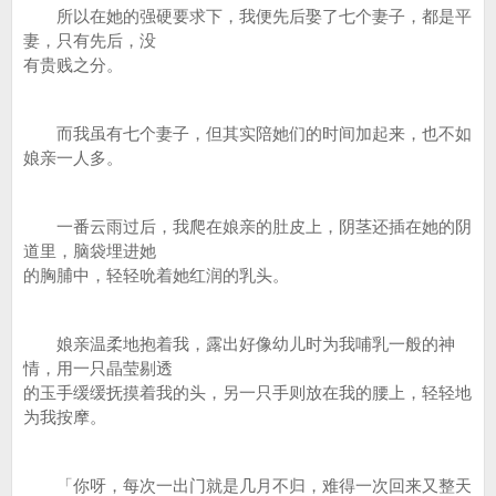
所以在她的强硬要求下，我便先后娶了七个妻子，都是平
妻，只有先后，没
有贵贱之分。
而我虽有七个妻子，但其实陪她们的时间加起来，也不如
娘亲一人多。
一番云雨过后，我爬在娘亲的肚皮上，阴茎还插在她的阴
道里，脑袋埋进她
的胸脯中，轻轻吮着她红润的乳头。
娘亲温柔地抱着我，露出好像幼儿时为我哺乳一般的神
情，用一只晶莹剔透
的玉手缓缓抚摸着我的头，另一只手则放在我的腰上，轻轻地
为我按摩。
「你呀，每次一出门就是几月不归，难得一次回来又整天