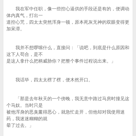
我在军中任职，像一些控心逼供的手段还是有的，便调动
体内真气，打出一
道控心咒，四太太突然浑身一顿，原本死灰无神的双眼变得更
加呆滞。
我并不想啰嗦什么，直接问：「说吧，到底是什么原因和
这下人苟合，是不
是这人拿什么把柄威胁你？把整个事件过程说出来。」
我话毕，四太太楞了楞，便木然开口。
「那是去年秋天的一个傍晚，我无意中路过马房时撞见这
个马奴。当时只是
被他浑身的恶臭薰得恶心，就急忙走开，但他却对我使用迷
药，我迷迷糊糊的就
晕了过去。」