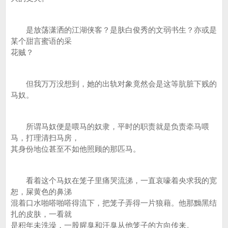
是放荡潇洒的江湖侠客？是肤白俊秀的文弱书生？亦或是
某个甜言蜜语的采
花贼？
但我万万没想到，她的出轨对象竟然会是这等肮脏下贱的
马奴。
所谓马奴便是喂马的奴隶，平时的职责就是负责牵马喂
马，打理清扫马房，
其身份地位甚至不如他照顾的那匹马。
看着这个马奴在笼子里痛哭流涕，一直哀嚎着央求我的宽
恕，屎黄色的鼻涕
混着口水啪嗒啪嗒得流下，把笼子弄得一片狼藉。他那黝黑结
扎的皮肤，一看就
是积年未洗澡，一股腥臭和汗臭从他笼子的方向传来。