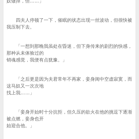
奴做掉，但……」
四夫人停顿了一下，催眠的状态出现一丝波动，但很快被
我压制下去。
「一想到那晚我虽处在昏迷，但下身传来的剧烈的快感，
那种从未体验过的
销魂感觉，我便有点犹豫。」
「之后更是因为夫君常年不再家，妾身闺中空虚寂寞，而
这马奴又一次次地
找上我……」
「妾身开始时十分抗拒，但久压的欲火在他的挑逗下逐渐
被点燃，妾身也开
始迎合他。」