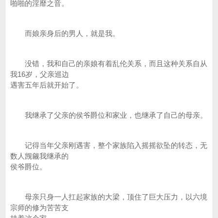
啪啪的淫靡之音。
而娘亲身后的男人，就是我。
没错，我和自己的亲娘有着乱伦关系，而且这种关系自从
我16岁，父亲巡边
遇害五年后就开始了。
我继承了父亲的侯爷爵位和家业，也继承了自己的母亲。
记得当年父亲刚遇害，整个家族陷入摇摇欲坠的转态，无
数人觊觎我继承的
侯爷爵位。
母亲只身一人扛起家族的大梁，顶住了巨大压力，以六境
宗师的修为苦苦支