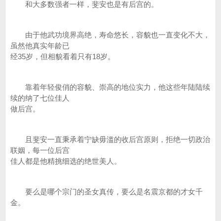
和大多数强者一样，斐安也是有后宫的。
由于他武功境界高绝，寿命悠长，容貌也一直变化不大，
虽然他真实年龄已
经35岁，但相貌看着只有18岁。
靠着年轻俊俏的容貌、崇高的地位实力，他这些年陆陆续
续的纳了七位佳人
做后宫。
且斐安一直秉承着宁缺毋滥的收后宫原则，拒绝一切政治
联姻，每一位后宫
佳人都是他精挑细选的绝世美人。
要么是哪个宗门的圣女真传，要么是名震京都的才女千
金。