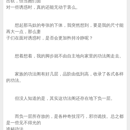
出轨，但当她们面
对一些诱惑时，真的还能无动于衷么。
想起那马奴的夸张的下体，我突然想到，要是我的尺寸能
再大一点，那么妻
子们在面对诱惑时，是否会更加矜持冷静呢？
想着想着，我的脚步就不由自主地向家里的功法阁走去。
家族的功法阁有好几层，品阶由低到高，收录了各式各样
的功法。
但没人知道的是，其实这功法阁还存在地下负一层。
而负一层所存放的，是各种奇技淫巧，邪功诡技。总之都
是一些见不得光的
诡秘功法。