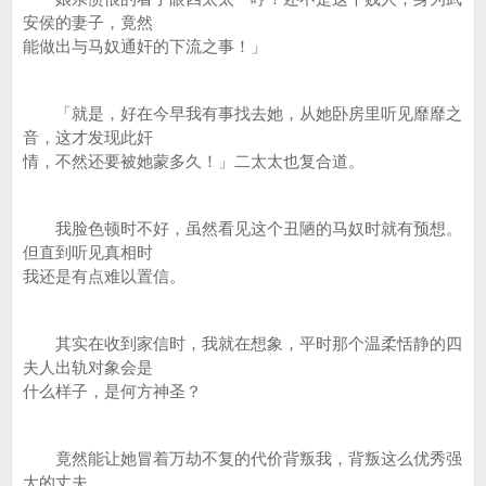
安侯的妻子，竟然
能做出与马奴通奸的下流之事！」
「就是，好在今早我有事找去她，从她卧房里听见靡靡之
音，这才发现此奸
情，不然还要被她蒙多久！」二太太也复合道。
我脸色顿时不好，虽然看见这个丑陋的马奴时就有预想。
但直到听见真相时
我还是有点难以置信。
其实在收到家信时，我就在想象，平时那个温柔恬静的四
夫人出轨对象会是
什么样子，是何方神圣？
竟然能让她冒着万劫不复的代价背叛我，背叛这么优秀强
大的丈夫。