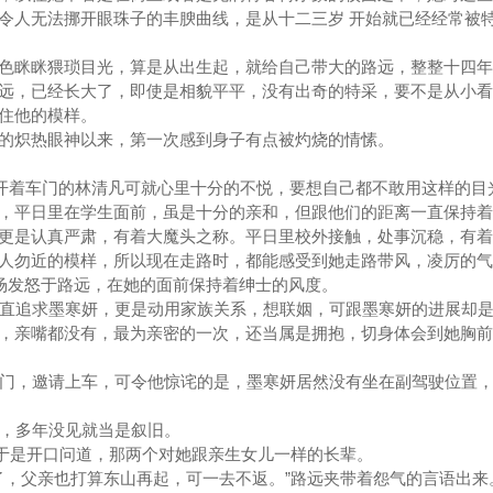
令人无法挪开眼珠子的丰腴曲线，是从十二三岁 开始就已经经常被
眯眯猥琐目光，算是从出生起，就给自己带大的路远，整整十四年
远，已经长大了，即使是相貌平平，没有出奇的特采，要不是从小看
不住他的模样。
炽热眼神以来，第一次感到身子有点被灼烧的情愫。
车门的林清凡可就心里十分的不悦，要想自己都不敢用这样的目
，平日里在学生面前，虽是十分的亲和，但跟他们的距离一直保持着
更是认真严肃，有着大魔头之称。平日里校外接触，处事沉稳，有着
人勿近的模样，所以现在走路时，都能感受到她走路带风，凌厉的气
发怒于路远，在她的面前保持着绅士的风度。
直追求墨寒妍，更是动用家族关系，想联姻，可跟墨寒妍的进展却是
，亲嘴都没有，最为亲密的一次，还当属是拥抱，切身体会到她胸前
门，邀请上车，可令他惊诧的是，墨寒妍居然没有坐在副驾驶位置，
，多年没见就当是叙旧。
于是开口问道，那两个对她跟亲生女儿一样的长辈。
，父亲也打算东山再起，可一去不返。”路远夹带着怨气的言语出来