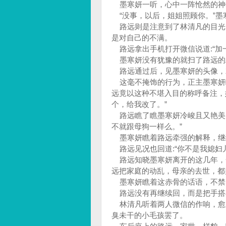
墨寒妍一听，心中一阵怆然的神
“没事，以后，姐姐照顾你。”墨
路远则是注意到了林清凡的目光
是对自己的不满。
路远拿出手机打开微信说道:“加
墨寒妍没有犹豫的就扫了路远的
路远通过后，见墨寒妍的头像，就
这毫不掩饰的行为，正主墨寒妍
远竟以这种不堪入目的称呼备注，
个，给我改了。”
路远瞧了瞧墨寒妍冷峻且又艳美的
不就跟母狗一样么。”
墨寒妍瞧着路远牵强的解释，继续
路远见况也回道:“你不是我媳妇
路远知晓墨寒妍离开的这几年，
远把家庭的动乱，母亲的去世，都
墨寒妍瞧着这赤骨的话语，不禁回
路远没有再继续回，而是把手搭
林清凡听着两人微信的作响，愈
臭未干的小毛孩罢了。