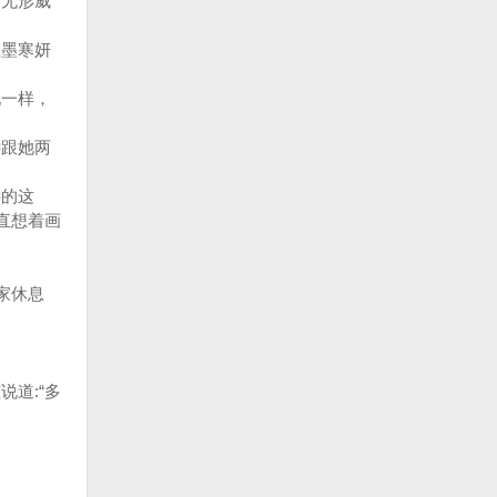
无形威
墨寒妍
一样，
跟她两
远的这
直想着画
家休息
道:“多