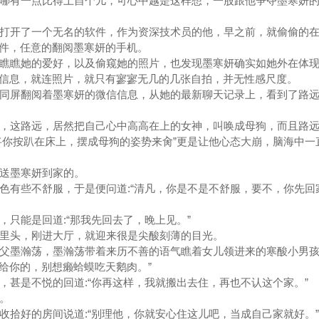
哪有一点比得上自个儿，可心中越是这样想，一股跟他争夺墨寒妍的
打开了一个无名的软件，作为资深技术员的他，早之前，就偷偷的在
件，任意的翻阅墨寒妍的手机。
瞧瞧她的爱好，以及偷窥她的照片，也发现墨寒妍确实如她外在体现
信息，就连照片，就只有寥寥无几的几张自拍，并无性感尺度。
同屏翻阅着墨寒妍的微信信息，从她的最新聊天记录上，看到了路远
，这路远，居然把自己心中高高在上的女神，叫唤成母狗，而且路
将你按趴在床上，摆成母狗的姿势来肏”更是让他心态大崩，脑海中一
送墨寒妍到家的。
有些不舒服，于是便问道:“清凡，你是不是不舒服，要不，你先回
只能是回道:“那我先回去了，晚上见。”
里头，刚进大厅，就迎来很是尖酸刻薄的目光。
墨瀚荡，墨瀚荡带着来历不善的语气瞧着女儿领进来的寒酸小男孩说
给你的，别想癞蛤蟆吃天鹅肉。”
甚是不悦的回道:“你再这样，我就搬出去住，再也不认这个家。”
。
拾好的房间说道:“别理他，你就安心住这儿吧，当成自己家就好。”