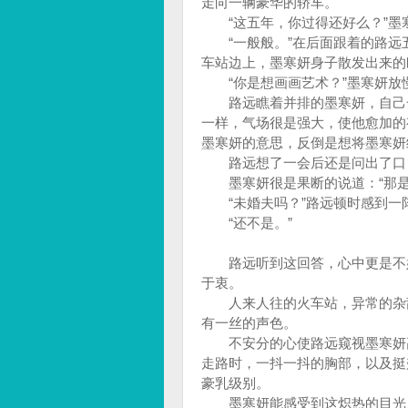
走向一辆豪华的轿车。
“这五年，你过得还好么？”墨
“一般般。”在后面跟着的路远
车站边上，墨寒妍身子散发出来的
“你是想画画艺术？”墨寒妍放
路远瞧着并排的墨寒妍，自己一
一样，气场很是强大，使他愈加的
墨寒妍的意思，反倒是想将墨寒
路远想了一会后还是问出了口：
墨寒妍很是果断的说道：“那是
“未婚夫吗？”路远顿时感到一
“还不是。”
路远听到这回答，心中更是不好
于衷。
人来人往的火车站，异常的杂乱
有一丝的声色。
不安分的心使路远窥视墨寒妍高
走路时，一抖一抖的胸部，以及挺
豪乳级别。
墨寒妍能感受到这炽热的目光，