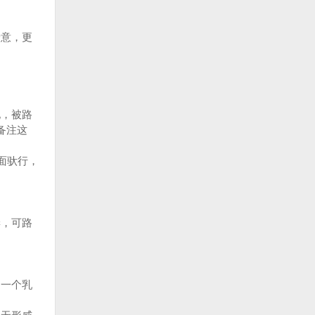
意，更
，被路
备注这
面驮行，
，可路
一个乳