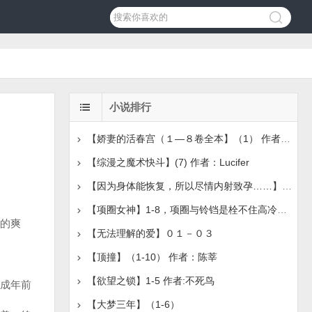
小说排行
【娇妻的活春宫（１—８卷全本】（1） 作者：吴茗
【综漫之魔术快斗】(7) 作者：Lucifer
【因为身体能恢复，所以尽情内射致孕……】（1-2）作者：谢尔
【项圈女神】1-8，项圈与铃铛是栓不住高冷女神的，唯有主
的爽
【无法理解的爱】０１－０３
【顶撞】（1-10） 作者：陈莘
【欲望之锁】1-5 作者:不死鸟
成年前
【大梦三年】（1-6）