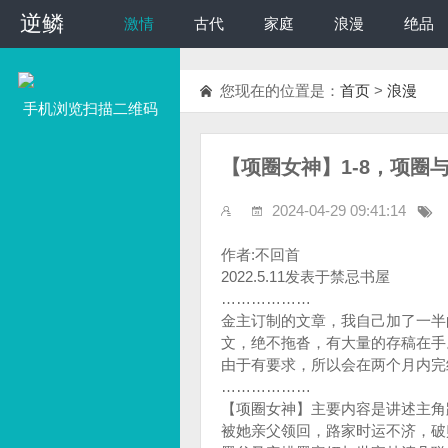
逆鳞
逆鳞
激情
古代
家庭
浪漫
绝品
您现在的位置是：
首页
>
浪漫
手机浏览扫描二维码
【项圈女神】1-8，项
2024-04-29 09:41:14
作者:不回首
2022.5.11发表于禁忌书屋
………………
金主订制的文章，我自己加了一半
文，绝不拖沓，有大量的存稿在手
由于有要求，所以会在两个月内完
………………
【项圈女神】主要内容是讲述主角
被她亲父领回，路家时运不济，破