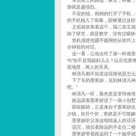
车后座上的路远，家世，样貌，
胁就是越强烈。
不安的他，稍稍的打开了手机，
的手机植入了病毒，能够通过这软
之前就依靠着这个，隔三差五就
除了研究，就是教学，没有过暧昧
危机感使他蹑手蹑脚的从软件上
分钟前的对话。
这一看，让他去吃了屎一样难受
句“你不是我媳妇儿么？以后也要
面场景，两人的关系。
林清凡都不知道这段路他是怎么
下了车的墨寒妍，见到林清凡神色
吧。”
林清凡一听，脸色更是变得难堪，
路远跟着墨寒妍进了一座小别墅
那双眼睛，正是来自于墨寒妍生父
少钱，你开个价，寒妍是不可能嫁
墨寒妍听父亲这咄咄逼人的话语，
说完，就拉着路远的手走往二楼
墨寒妍带着路远到了一个她早就收