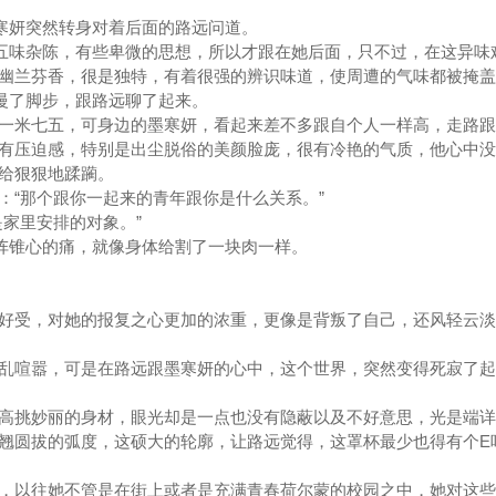
寒妍突然转身对着后面的路远问道。
五味杂陈，有些卑微的思想，所以才跟在她后面，只不过，在这异味
幽兰芬香，很是独特，有着很强的辨识味道，使周遭的气味都被掩
慢了脚步，跟路远聊了起来。
米七五，可身边的墨寒妍，看起来差不多跟自个人一样高，走路跟
有压迫感，特别是出尘脱俗的美颜脸庞，很有冷艳的气质，他心中没
妍给狠狠地蹂躏。
“那个跟你一起来的青年跟你是什么关系。”
家里安排的对象。”
阵锥心的痛，就像身体给割了一块肉一样。
受，对她的报复之心更加的浓重，更像是背叛了自己，还风轻云淡
喧嚣，可是在路远跟墨寒妍的心中，这个世界，突然变得死寂了起
挑妙丽的身材，眼光却是一点也没有隐蔽以及不好意思，光是端详
翘圆拔的弧度，这硕大的轮廓，让路远觉得，这罩杯最少也得有个E
以往她不管是在街上或者是充满青春荷尔蒙的校园之中，她对这些