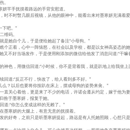
伤。
寒妍芊手抚摸着路远的手背安慰道。
，时不时暼几眼后视镜，从他的眼神中，能看出来对墨寒妍充满着爱
一下吧。”
二维码。
是她自个儿，于是便给她起了备注“小母狗。”
瞧个正着，心中一阵恼怒，在社会以及学校，都是以女神高姿态的她
她又不好当场发作，于是便用刚添加的微信给他发了消息问道:“干嘛
神色，用微信回道:“小时候，你不是背着我，就是趴地上给我坐上
回道:“反正不行，快改了，给人看到多不好。”
儿么？以后也要将你按趴在床上，摆成母狗的姿势来肏。”
一直关心着他，更是来了不少的电话，许诺会遵从约定，嫁于他为妻
归咎于墨寒妍，报复于她。
道:“你怎么变成这样的无赖了。”
在墨寒妍的大腿上，有意无意的抚摸着。
发的好奇，之前只是听墨寒妍提起，路远是有人托她照顾，心想只是