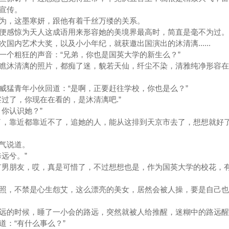
校宣传。
，这墨寒妍，跟他有着千丝万缕的关系。
感惊为天人这成语用来形容她的美境界最高时，简直是毫不为过
内艺术大奖，以及小小年纪，就获邀出国演出的沐清漓......
个粗狂的声音：“兄弟，你也是国英大学的新生么？”
沐清漓的照片，都痴了迷，貌若天仙，纤尘不染，清雅纯净形容在
猛青年小伙回道：“是啊，正要赶往学校，你也是么？”
了，你现在在看的，是沐清漓吧.”
你认识她？”
，靠近都靠近不了，追她的人，能从这排到天京市去了，想想就好
气说道。
远兮。”
男朋友，哎，真是可惜了，不过想想也是，作为国英大学的校花，
，不禁是心生怨艾，这么漂亮的美女，居然会被人操，要是自己也
的时候，睡了一小会的路远，突然就被人给推醒，迷糊中的路远醒
道：“有什么事么？”