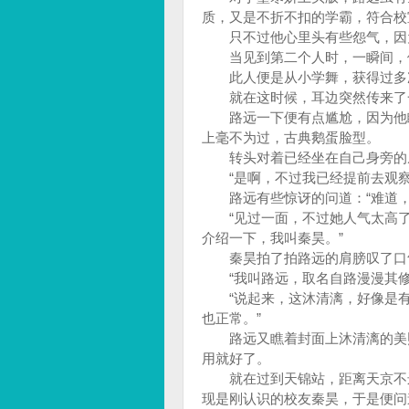
质，又是不折不扣的学霸，符合
只不过他心里头有些怨气，因为
当见到第二个人时，一瞬间，便
此人便是从小学舞，获得过多次国
就在这时候，耳边突然传来了一
路远一下便有点尴尬，因为他瞧
上毫不为过，古典鹅蛋脸型。
转头对着已经坐在自己身旁的威
“是啊，不过我已经提前去观察过
路远有些惊讶的问道：“难道，
“见过一面，不过她人气太高了
介绍一下，我叫秦昊。”
秦昊拍了拍路远的肩膀叹了口
“我叫路远，取名自路漫漫其修
“说起来，这沐清漓，好像是有
也正常。”
路远又瞧着封面上沐清漓的美照
用就好了。
就在过到天锦站，距离天京不远
现是刚认识的校友秦昊，于是便问