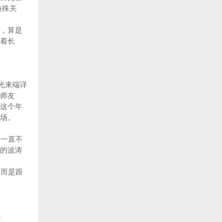
特殊关
，算是
着长
光来端详
师友
这个年
场。
一直不
的波涛
而是跟
。