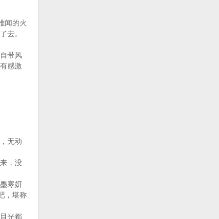
难闻的火
盖了去。
自带风
有感激
，无动
来，没
墨寒妍
吧，堪称
目光都