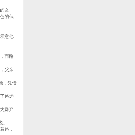
的女
色的低
示意他
，而路
，父亲
她，凭借
了路远
为嫌弃
悦。
着路，