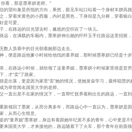
你看，那是墨寒妍老师。”
的望向秦昊所指的方向，果然，眼见车站口站着一个身材丰腴高挑
之，穿着米黄色的小西服，内衬是黑色，下身却是九分裤，穿着银白
，好是可爱。
，在路远的目光望去时，尴尬的交织在了一块儿。
远，在满载的车厢内，墨寒妍伸出她的纤纤玉手往路远这里招摇，
数人羡慕中的目光朝着她那边走去。
，便是路远他爹小时候给他找的童养媳，那时候墨寒妍已经是十岁
，在路远小时候，就给领了这童养媳，墨寒妍小时候家里很是贫穷
下，才“卖”了路家。
是出落，更是因为家里“卖”她的情况，使她发奋学习，最终聪慧的
，成为举世闻名国英大学的老师。
一直出差不在家的情况下，一直帮忙抚养着刚出生的路远，一直到
新领回了墨家，从而分离多年，而路远心中一直以为，墨寒妍是因
墨家，从而心生恨意。
的“童养媳”墨寒妍，身边有着跟她年纪差不多的青年，心中更是不
来国英大学，才来接他的，路远随着下了火车，那个青年在前面领