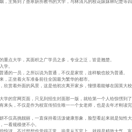
姻，主角到了墨寒妍所教书的大学，与林清凡的校花妹妹林纪楚等四
重点大学，其面积之广学员之多，专业之泛，皆是翘楚。
入学。
通的一员，之所以说为普通，不仅是家世，连样貌也较为普通。
，正坐着火车准备前往全国最为繁华的都市。
欣赏着外面的风景，这是他初次离开家乡，憧憬着能够在国英大校
学的官网页面，只见到招生封面那一版，就给第一个人给惊愣到
来头，不仅是作为校宣传招生唯一一个女老师，也是去年才刚读完
不仅高挑靓丽，一直保持着活泼健康形象，脸型看起来就是知性大
峦，一看规模便不小。
惊讶，不过想想也觉得正常，毕竟从五官上，就很是精致大气，富