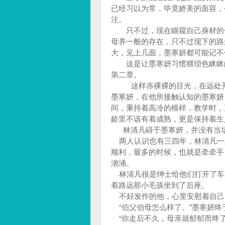
已经习以为常，毕竟娇美的面容，
注。
只不过，现在瞄窥自己身材的色
母养一般的存在，只不过现下的路
大，见上几面，墨寒妍都可能记
这是让墨寒妍习惯猥琐色眯眯的
第二章。
这样赤裸裸的目光，在远处开着
墨寒妍，在他所接触认知的墨寒妍
间，秉持着高冷的模样，教学时，
龄里不该有着成熟，更是保持着生
林清凡碍于墨寒妍，并没有当场
两人认识也有三四年，林清凡一
顺利，最多的时候，也就是牵牵手
汹涌。
林清凡很是绅士给他们打开了车
着路远那小毛孩坐到了后座。
不好发作的他，心里安慰着自己
“伯父伯母怎么样了。”墨寒妍终
“你走后不久，母亲就郁郁而终了