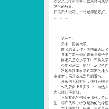
墨父又安排墨寒妍与世家林清凡联
发生的故事。
四美四大校花，一绝老师墨寒妍。
…………
第一章。
天京，国英大学。
顾名思义，作为国内最为出名的
迎来了新一季的青春年华子弟
路远只是众多学子中即将入学普
今年刚满二十的他，从乡镇而来
路远单独坐在靠近车窗的地方，
春靓女，展开轰轰烈烈的爱情。
漫长的无聊时间，他打开国英大
作为版面上首页头个，自然大有
为老师的墨寒妍。
不像其他的书呆子那样，墨寒妍
型，端庄优雅，特别是胸前的峰
对于墨寒妍上头版，路远虽有些