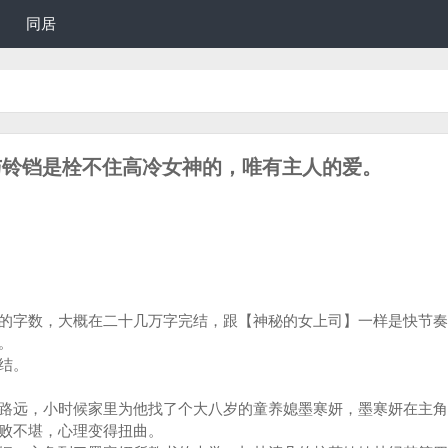
同居
圈与铃铛是栓不住高冷女神的，唯有主人的爱。
的字数，大概在二十几万字完结，跟【神秘的女上司】一样是快节奏
。
结。
路远，小时候家里为他找了个大八岁的童养媳墨寒妍，墨寒妍在主角
败不堪，心理变得扭曲。