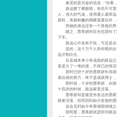
秦昊则是兴奋的说道：“你看，
路远擦了擦眼睛，有些不可置信
人，强大的气场，使周遭人避而远
跟鞋，美丽粉嫩的脚踝显露在外
而她的身边还有一个英俊的男子
随之，墨寒妍的目光也望向了路
下车。
路远心中虽有不悦，可还是在无
是的，这个万千人所仰慕的女神
远才刚出生。
在县城本来小有成就的路远父亲
更是欠了一堆的债，不得已的情况
那时已经十岁的墨寒妍长得就很
着自身的努力，终于是成就博士
那时候，十岁的墨寒妍，在路父
十四岁的时候，路远家里没落。
墨寒妍却是被意外发达的墨家重
路家没落，转而回到如今富饶的
这会见到如今有着倾国倾城之姿
很明显，墨寒妍就是听到路远要